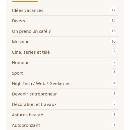
Idées vacances
17
Divers
15
On prend un café ?
15
Musique
10
Ciné, séries et télé
8
Humour
7
Sport
5
High Tech / Web / Geekeries
4
Devenir entrepreneur
3
Décoration et travaux
2
Astuces beauté
1
Autobronzant
1