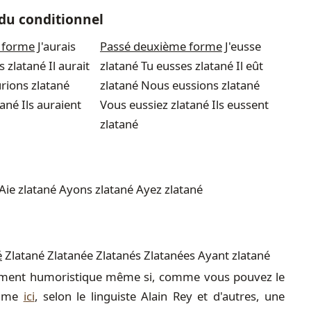
 du conditionnel
 forme
J'aurais
Passé deuxième forme
J'eusse
s zlatané Il aurait
zlatané Tu eusses zlatané Il eût
rions zlatané
zlatané Nous eussions zlatané
ané Ils auraient
Vous eussiez zlatané Ils eussent
zlatané
Aie zlatané Ayons zlatané Ayez zlatané
é
Zlatané Zlatanée Zlatanés Zlatanées Ayant zlatané
utement humoristique même si, comme vous pouvez le
omme
ici
, selon le linguiste Alain Rey et d'autres, une