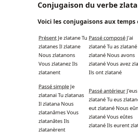
Conjugaison du verbe zlat
Voici les conjugaisons aux temps d
Présent
Je zlatane Tu
Passé composé
J'ai
zlatanes Il zlatane
zlatané Tu as zlatané 
Nous zlatanons
zlatané Nous avons
Vous zlatanez Ils
zlatané Vous avez zl
zlatanent
Ils ont zlatané
Passé simple
Je
Passé antérieur
J'eus
zlatanai Tu zlatanas
zlatané Tu eus zlatané
Il zlatana Nous
eut zlatané Nous eû
zlatanâmes Vous
zlatané Vous eûtes
zlatanâtes Ils
zlatané Ils eurent zl
zlatanèrent