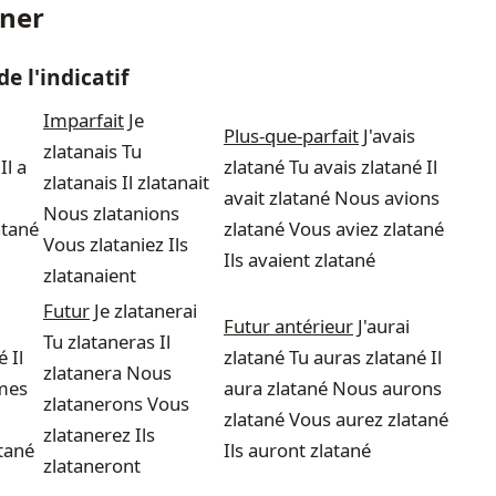
aner
e l'indicatif
Imparfait
Je
Plus-que-parfait
J'avais
zlatanais Tu
Il a
zlatané Tu avais zlatané Il
zlatanais Il zlatanait
avait zlatané Nous avions
Nous zlatanions
atané
zlatané Vous aviez zlatané
Vous zlataniez Ils
Ils avaient zlatané
zlatanaient
Futur
Je zlatanerai
Futur antérieur
J'aurai
Tu zlataneras Il
 Il
zlatané Tu auras zlatané Il
zlatanera Nous
mes
aura zlatané Nous aurons
zlatanerons Vous
zlatané Vous aurez zlatané
zlatanerez Ils
atané
Ils auront zlatané
zlataneront